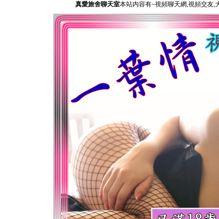
真愛旅舍聊天室
本站内容有~視頻聊天網,視頻交友,